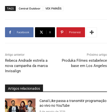
TAGS
Central Outdoor
VEX PAINÉIS
Facebook
X
Pinterest
Artigo anterior
Próximo artigo
Rebeca Andrade estrela a
Produka Filmes estabelece
nova campanha da marca
base em Los Angeles
Invisalign
Artigos relacionados
Canal Like passa a transmitir programação
ao vivo no YouTube
8 de agosto de 2026