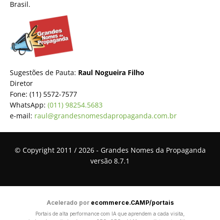
Brasil.
Sugestões de Pauta:
Raul Nogueira Filho
Diretor
Fone: (11) 5572-7577
WhatsApp:
(011) 98254.5683
e-mail:
raul@grandesnomesdapropaganda.com.br
© Copyright 2011 / 2026 - Grandes Nomes da Propaganda
versão 8.7.1
Acelerado por
ecommerce.CAMP/portais
Portais de alta performance com IA que aprendem a cada visita,