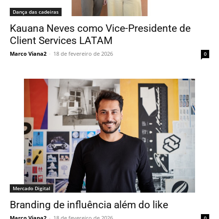
Dança das cadeiras
Kauana Neves como Vice-Presidente de
Client Services LATAM
Marco Viana2
-
18 de fevereiro de 2026
0
Mercado Digital
Branding de influência além do like
Marco Viana2
-
18 de fevereiro de 2026
0