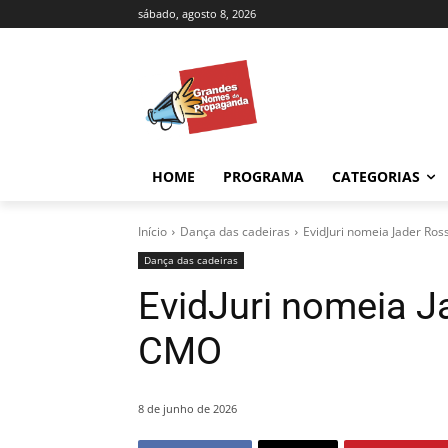
sábado, agosto 8, 2026
HOME
PROGRAMA
CATEGORIAS
Início
Dança das cadeiras
EvidJuri nomeia Jader Ro
Dança das cadeiras
EvidJuri nomeia 
CMO
8 de junho de 2026