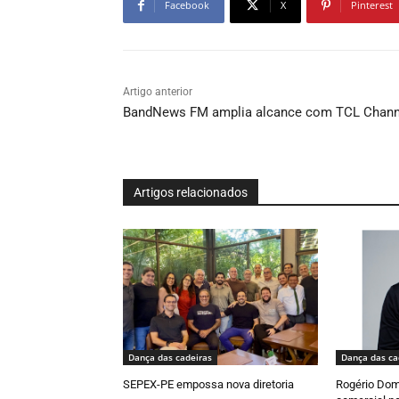
Facebook
X
Pinterest
Artigo anterior
BandNews FM amplia alcance com TCL Chann
Artigos relacionados
Dança das cadeiras
Dança das ca
SEPEX-PE empossa nova diretoria
Rogério Dom