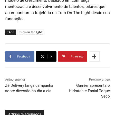
modelo de crescimento baseado em confiança,
meritocracia e desenvolvimento de talentos, pilares que
acompanham a trajetória da Turn On The Light desde sua
fundação.
TAGS
Turn on the light
Facebook
X
Pinterest
Artigo anterior
Próximo artigo
Zé Delivery lança campanha
Garnier apresenta o
sobre diversão no dia a dia
Hidratante Facial Toque
Seco
Artigos relacionados