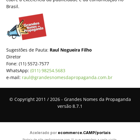
Brasil.
Sugestões de Pauta:
Raul Nogueira Filho
Diretor
Fone: (11) 5572-7577
WhatsApp:
(011) 98254.5683
e-mail:
raul@grandesnomesdapropaganda.com.br
© Copyright 2011 / 2026 - Grandes Nomes da Propaganda
versão 8.7.1
Acelerado por
ecommerce.CAMP/portais
Portais de alta performance com IA que aprendem a cada visita,