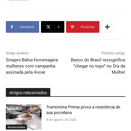
Facebook
X
Pinterest
Artigo anterior
Próximo artigo
Sinapro-Bahia homenageia
Banco do Brasil ressignifica
mulheres com campanha
“chegar no topo” no Dia da
assinada pela Avoar
Mulher
Artigos relacionados
Tramontina Primia prova a resistência de
sua porcelana
8 de agosto de 2026
Anunciantes