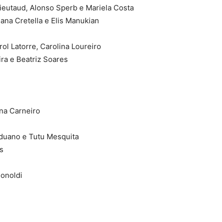
 Lieutaud, Alonso Sperb e Mariela Costa
liana Cretella e Elis Manukian
l Latorre, Carolina Loureiro
ira e Beatriz Soares
ana Carneiro
aduano e Tutu Mesquita
s
onoldi