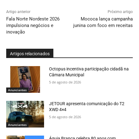
Artigo anterior
Próximo artigo
Fala Norte Nordeste 2026
Mococa lança campanha
impulsiona negócios e
junina com foco em receitas
inovação
Artigos relacionados
Octopus incentiva participação cidadã na
Câmara Municipal
5 de agosto de 2026
Anunciantes
JETOUR apresenta comunicação do T2
XWD 4×4
5 de agosto de 2026
Anunciantes
Águia Branca celebra 80 anos com