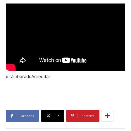
#TáLiberadoAcreditar
Facebook
X
Pinterest