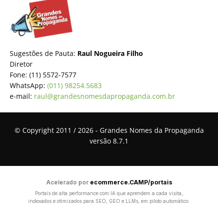
Sugestões de Pauta:
Raul Nogueira Filho
Diretor
Fone: (11) 5572-7577
WhatsApp:
(011) 98254.5683
e-mail:
raul@grandesnomesdapropaganda.com.br
© Copyright 2011 / 2026 - Grandes Nomes da Propaganda
versão 8.7.1
Acelerado por
ecommerce.CAMP/portais
Portais de alta performance com IA que aprendem a cada visita,
indexados e otimizados para SEO, GEO e LLMs, em piloto automático.