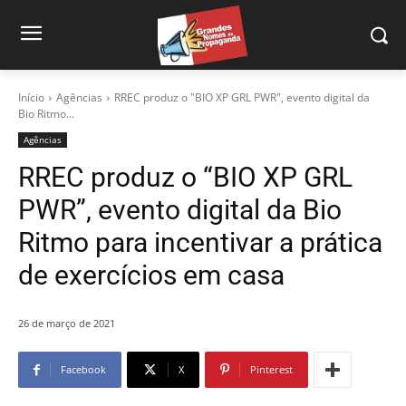
Início
Agências
RREC produz o "BIO XP GRL PWR", evento digital da
Bio Ritmo...
Agências
RREC produz o “BIO XP GRL
PWR”, evento digital da Bio
Ritmo para incentivar a prática
de exercícios em casa
26 de março de 2021
Facebook
X
Pinterest