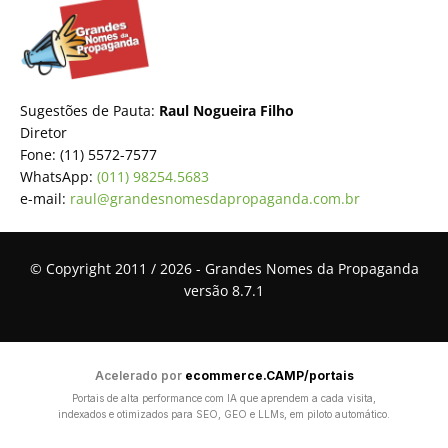
Sugestões de Pauta:
Raul Nogueira Filho
Diretor
Fone: (11) 5572-7577
WhatsApp:
(011) 98254.5683
e-mail:
raul@grandesnomesdapropaganda.com.br
© Copyright 2011 / 2026 - Grandes Nomes da Propaganda
versão 8.7.1
Acelerado por
ecommerce.CAMP/portais
Portais de alta performance com IA que aprendem a cada visita,
indexados e otimizados para SEO, GEO e LLMs, em piloto automático.