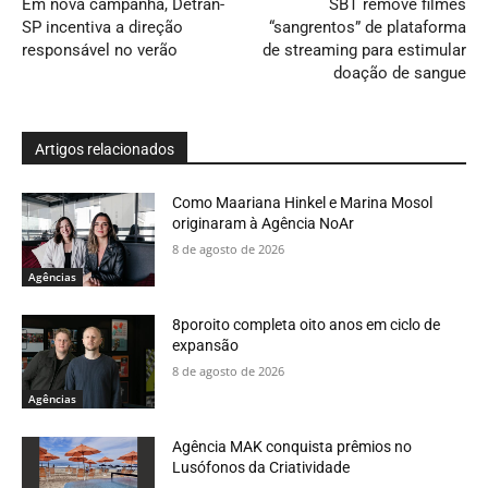
Em nova campanha, Detran-
SBT remove filmes
SP incentiva a direção
“sangrentos” de plataforma
responsável no verão
de streaming para estimular
doação de sangue
Artigos relacionados
Como Maariana Hinkel e Marina Mosol
originaram à Agência NoAr
8 de agosto de 2026
Agências
8poroito completa oito anos em ciclo de
expansão
8 de agosto de 2026
Agências
Agência MAK conquista prêmios no
Lusófonos da Criatividade