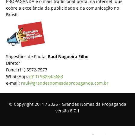
PROPAGANDA é o mais tradicional portal na internet, que
cobre a excelência da publicidade e da comunicação no
Brasil.
Sugestões de Pauta:
Raul Nogueira Filho
Diretor
Fone: (11) 5572-7577
WhatsApp:
(011) 98254.5683
e-mail:
raul@grandesnomesdapropaganda.com.br
© Copyright 2011 / 2026 - Grandes Nomes da Propaganda
versão 8.7.1