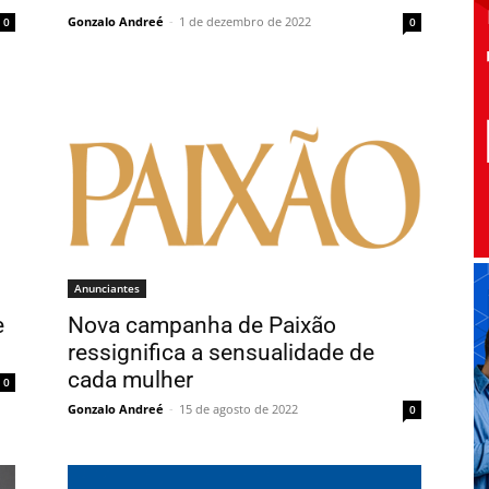
Gonzalo Andreé
-
1 de dezembro de 2022
0
0
Anunciantes
e
Nova campanha de Paixão
ressignifica a sensualidade de
cada mulher
0
Gonzalo Andreé
-
15 de agosto de 2022
0