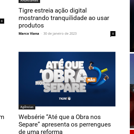
Anunciantes
Tigre estreia ação digital
mostrando tranquilidade ao usar
0
produtos
Marco Viana
-
30 de janeiro de 2023
0
Agências
om
Websérie “Até que a Obra nos
Separe” apresenta os perrengues
de uma reforma