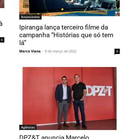
Anunciantes
à
Ipiranga lança terceiro filme da
campanha “Histórias que só tem
0
lá”
Marco Viana
-
8 de março de 2022
0
Agências
DPZ&T anuncia Marcelo