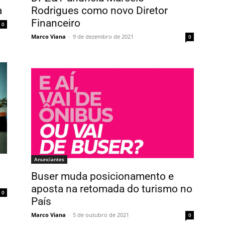
a
Rodrigues como novo Diretor
Financeiro
0
Marco Viana
-
9 de dezembro de 2021
0
Anunciantes
Buser muda posicionamento e
aposta na retomada do turismo no
0
País
Marco Viana
-
5 de outubro de 2021
0