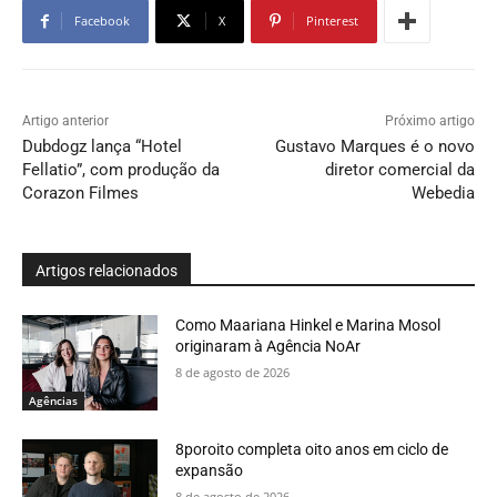
Facebook
X
Pinterest
Artigo anterior
Próximo artigo
Dubdogz lança “Hotel
Gustavo Marques é o novo
Fellatio”, com produção da
diretor comercial da
Corazon Filmes
Webedia
Artigos relacionados
Como Maariana Hinkel e Marina Mosol
originaram à Agência NoAr
8 de agosto de 2026
Agências
8poroito completa oito anos em ciclo de
expansão
8 de agosto de 2026