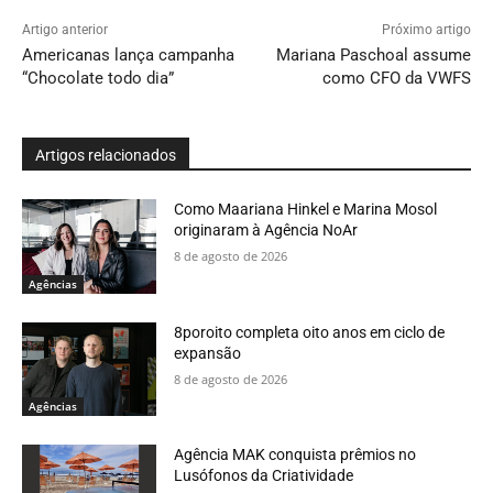
Artigo anterior
Próximo artigo
Americanas lança campanha
Mariana Paschoal assume
“Chocolate todo dia”
como CFO da VWFS
Artigos relacionados
Como Maariana Hinkel e Marina Mosol
originaram à Agência NoAr
8 de agosto de 2026
Agências
8poroito completa oito anos em ciclo de
expansão
8 de agosto de 2026
Agências
Agência MAK conquista prêmios no
Lusófonos da Criatividade