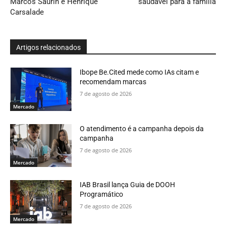
Marcos Saurin e Henrique
saudável para a família
Carsalade
Artigos relacionados
Ibope Be.Cited mede como IAs citam e
recomendam marcas
7 de agosto de 2026
Mercado
O atendimento é a campanha depois da
campanha
7 de agosto de 2026
Mercado
IAB Brasil lança Guia de DOOH
Programático
7 de agosto de 2026
Mercado