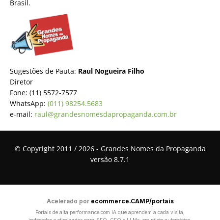
Brasil.
Sugestões de Pauta:
Raul Nogueira Filho
Diretor
Fone: (11) 5572-7577
WhatsApp:
(011) 98254.5683
e-mail:
raul@grandesnomesdapropaganda.com.br
© Copyright 2011 / 2026 - Grandes Nomes da Propaganda
versão 8.7.1
Acelerado por
ecommerce.CAMP/portais
Portais de alta performance com IA que aprendem a cada visita,
indexados e otimizados para SEO, GEO e LLMs, em piloto automático.