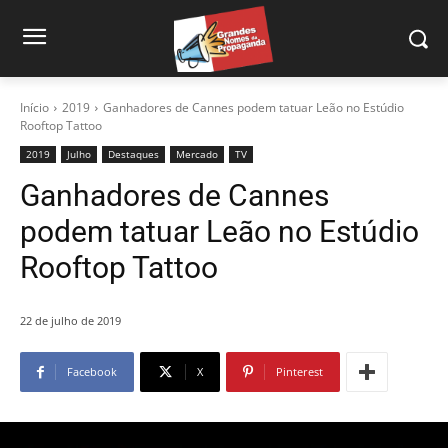
Início
2019
Ganhadores de Cannes podem tatuar Leão no Estúdio
Rooftop Tattoo
2019
Julho
Destaques
Mercado
TV
Ganhadores de Cannes
podem tatuar Leão no Estúdio
Rooftop Tattoo
22 de julho de 2019
Facebook
X
Pinterest