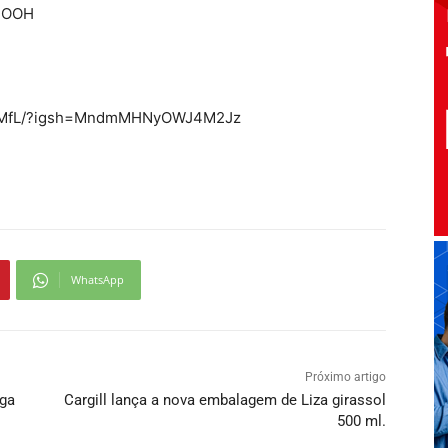
ABOOH
pPSMfL/?igsh=MndmMHNyOWJ4M2Jz
WhatsApp
Próximo artigo
ga
Cargill lança a nova embalagem de Liza girassol
500 ml.