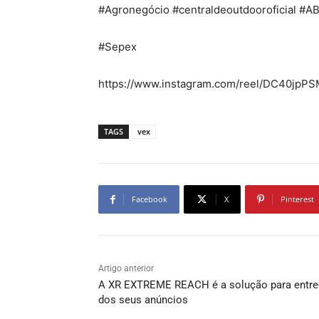
#Agronegócio #centraldeoutdooroficial #
#Sepex
https://www.instagram.com/reel/DC40j
TAGS
vex
Facebook
X
Pinterest
Artigo anterior
A XR EXTREME REACH é a solução para entre
dos seus anúncios