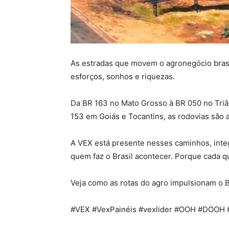
As estradas que movem o agronegócio brasi
esforços, sonhos e riquezas.
Da BR 163 no Mato Grosso à BR 050 no Tri
153 em Goiás e Tocantins, as rodovias são a
A VEX está presente nesses caminhos, int
quem faz o Brasil acontecer. Porque cada q
Veja como as rotas do agro impulsionam o 
#VEX #VexPainéis #vexlider #OOH #DOOH #