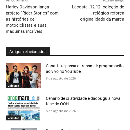
Artigo anterior
Próximo artigo
Harley-Davidson lança
Lacoste .12.12: coleção de
projeto “Rider Stories” com
relógios reforça
as histórias de
originalidade da marca
motociclistas e suas
máquinas incríveis
Artigos relacionados
Canal Like passa a transmitir programação
ao vivo no YouTube
8 de agosto de 2026
Veículos
Cenário de criatividade e dados guia nova
fase do OOH
8 de agosto de 2026
Veículos