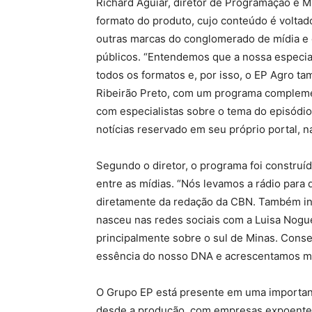
Richard Aguiar, diretor de Programação e Mí
formato do produto, cujo conteúdo é voltado
outras marcas do conglomerado de mídia e c
públicos. “Entendemos que a nossa especia
todos os formatos e, por isso, o EP Agro 
Ribeirão Preto, com um programa compleme
com especialistas sobre o tema do episódio
notícias reservado em seu próprio portal, n
Segundo o diretor, o programa foi construíd
entre as mídias. “Nós levamos a rádio para 
diretamente da redação da CBN. Também in
nasceu nas redes sociais com a Luisa Nogue
principalmente sobre o sul de Minas. Cons
essência do nosso DNA e acrescentamos mod
O Grupo EP está presente em uma important
desde a produção, com empresas expoentes n