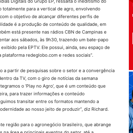
dias Digitais do Grupo EP, ressalta o ineditismo do
 totalmente para a vertical de agro, envolvendo
om o objetivo de alcançar diferentes perfis de
lidade é a produção de conteúdo de qualidade, em
também está presente nas rádios CBN de Campinas e
ntar aos sábados, às 9h30, trazendo um bate-papo
 exibido pela EPTV. Ele possui, ainda, seu espaço de
a plataforma redeglobo.com e redes sociais”.
o a partir de pesquisas sobre o setor e a convergência
dentro da TV, com o giro de notícias da semana
tegramos o ‘Play no Agro’, que é um conteúdo que
ira, para trazer informações e conteúdo
eguimos transitar entre os formatos mantendo a
ernidade ao nosso jeito de produzir”, diz Richard.
e região para o agronegócio brasileiro, que abrange
a área e principais eventos do setor, até a