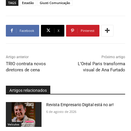
TAGS
Estadão
Giusti Comunicação
Facebook
X
Pinterest
Artigo anterior
Próximo artigo
TRIO contrata novos
L’Oréal Paris transforma
diretores de cena
visual de Ana Furtado
Artigos relacionados
Revista Empresario Digital está no ar!
6 de agosto de 2026
Veículos