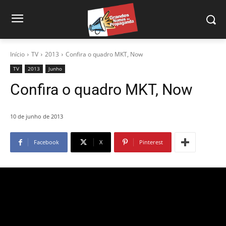
Início
TV
2013
Confira o quadro MKT, Now
TV
2013
Junho
Confira o quadro MKT, Now
10 de junho de 2013
Facebook
X
Pinterest