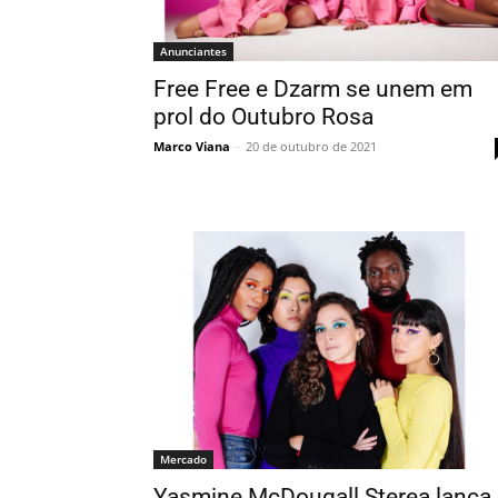
Anunciantes
Free Free e Dzarm se unem em
prol do Outubro Rosa
Marco Viana
-
20 de outubro de 2021
Mercado
Yasmine McDougall Sterea lança