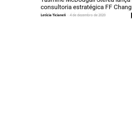
consultoria estratégica FF Chan
Letícia Ticianeli
-
4 de dezembro de 2020