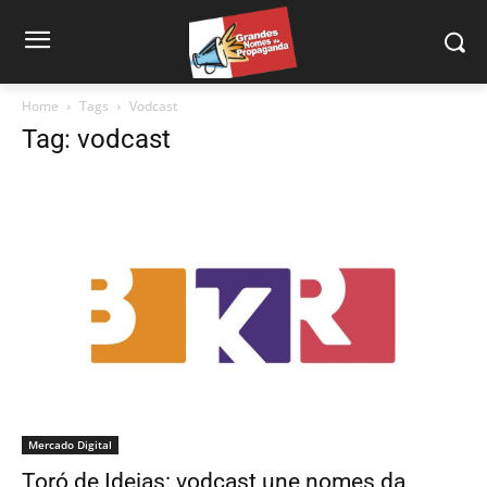
Home
Tags
Vodcast
Tag: vodcast
Mercado Digital
Toró de Ideias: vodcast une nomes da