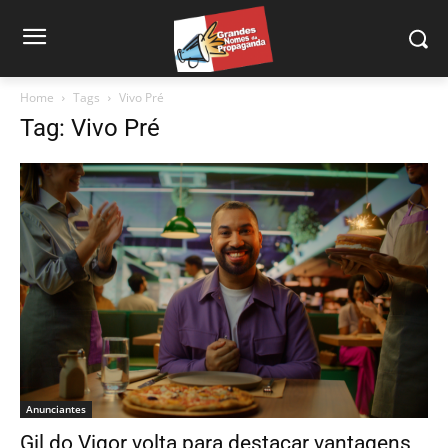
Home
Tags
Vivo Pré
Tag: Vivo Pré
Anunciantes
Gil do Vigor volta para destacar vantagens