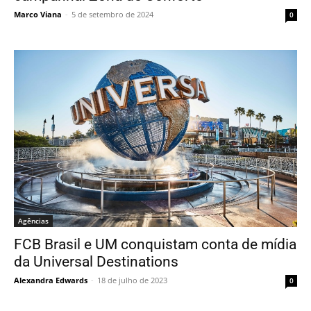
Marco Viana
-
5 de setembro de 2024
0
Agências
FCB Brasil e UM conquistam conta de mídia
da Universal Destinations
Alexandra Edwards
-
18 de julho de 2023
0