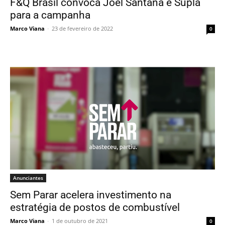
F&Q Brasil convoca Joel Santana e Supla
para a campanha
Marco Viana
-
23 de fevereiro de 2022
0
Anunciantes
Sem Parar acelera investimento na
estratégia de postos de combustível
Marco Viana
-
1 de outubro de 2021
0