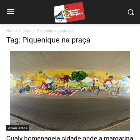
Home
Tags
Piquenique na praça
Tag: Piquenique na praça
Anunciantes
Qualy homenageia cidade onde a margarina