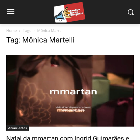
Home
Tags
Mônica Martelli
Tag: Mônica Martelli
Anunciantes
Natal da mmartan com Ingrid Guimarães e