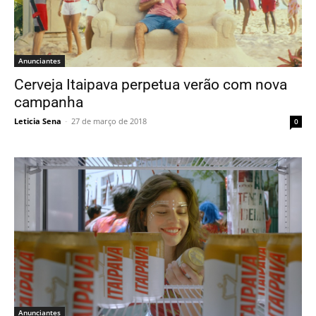
Anunciantes
Cerveja Itaipava perpetua verão com nova
campanha
Leticia Sena
-
27 de março de 2018
0
Anunciantes