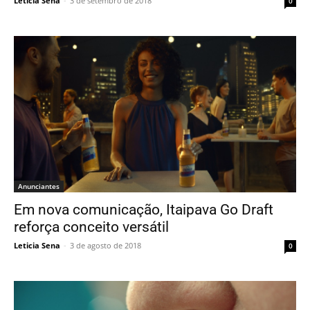
Leticia Sena
-
3 de setembro de 2018
0
Anunciantes
Em nova comunicação, Itaipava Go Draft
reforça conceito versátil
Leticia Sena
-
3 de agosto de 2018
0