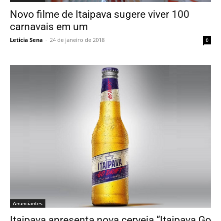
Novo filme de Itaipava sugere viver 100
carnavais em um
Leticia Sena
-
24 de janeiro de 2018
0
Anunciantes
Itaipava apresenta nova cerveja “Itaipava Go