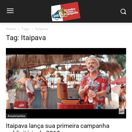
Home
Tags
Itaipava
Tag: Itaipava
Anunciantes
Itaipava lança sua primeira campanha