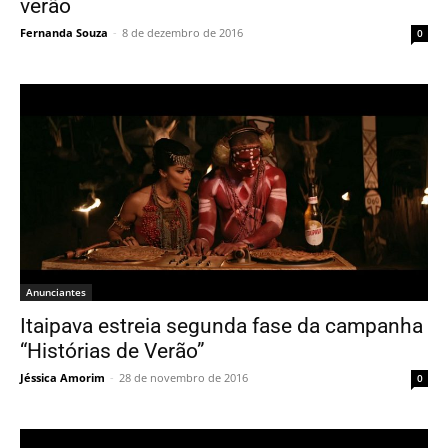
verão
Fernanda Souza
-
8 de dezembro de 2016
0
Anunciantes
Itaipava estreia segunda fase da campanha
“Histórias de Verão”
Jéssica Amorim
-
28 de novembro de 2016
0