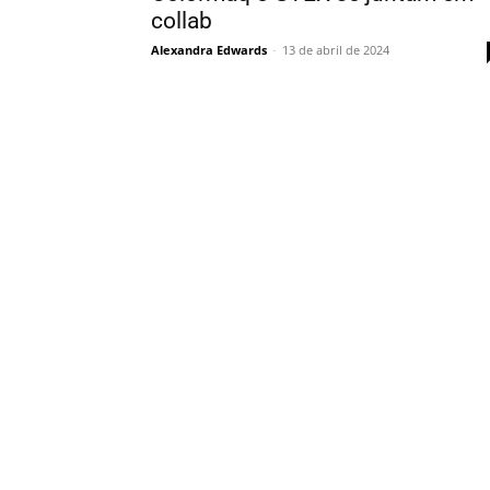
collab
Alexandra Edwards
-
13 de abril de 2024