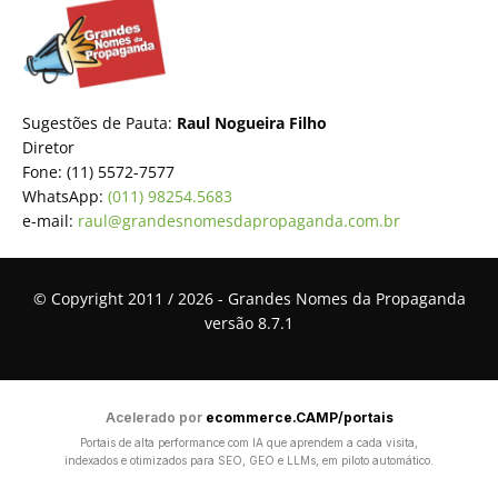
Sugestões de Pauta:
Raul Nogueira Filho
Diretor
Fone: (11) 5572-7577
WhatsApp:
(011) 98254.5683
e-mail:
raul@grandesnomesdapropaganda.com.br
© Copyright 2011 / 2026 - Grandes Nomes da Propaganda
versão 8.7.1
Acelerado por
ecommerce.CAMP/portais
Portais de alta performance com IA que aprendem a cada visita,
indexados e otimizados para SEO, GEO e LLMs, em piloto automático.