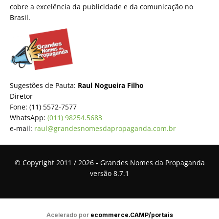
cobre a excelência da publicidade e da comunicação no
Brasil.
Sugestões de Pauta:
Raul Nogueira Filho
Diretor
Fone: (11) 5572-7577
WhatsApp:
(011) 98254.5683
e-mail:
raul@grandesnomesdapropaganda.com.br
© Copyright 2011 / 2026 - Grandes Nomes da Propaganda
versão 8.7.1
Acelerado por
ecommerce.CAMP/portais