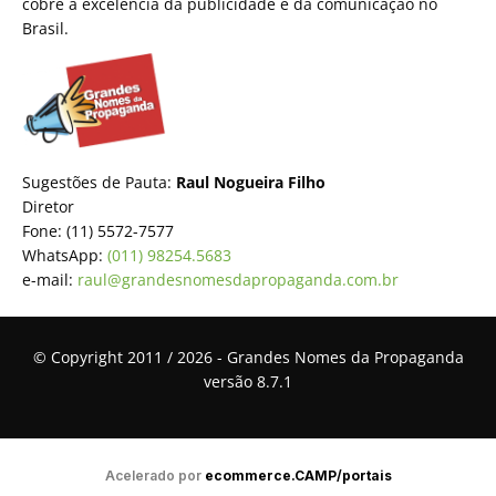
cobre a excelência da publicidade e da comunicação no
Brasil.
Sugestões de Pauta:
Raul Nogueira Filho
Diretor
Fone: (11) 5572-7577
WhatsApp:
(011) 98254.5683
e-mail:
raul@grandesnomesdapropaganda.com.br
© Copyright 2011 / 2026 - Grandes Nomes da Propaganda
versão 8.7.1
Acelerado por
ecommerce.CAMP/portais