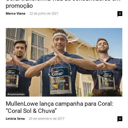
promoção
Marco Viana
-
22 de julho de 2021
0
Anunciantes
MullenLowe lança campanha para Coral:
“Coral Sol & Chuva”
Leticia Sena
-
20 de setembro de 2017
0