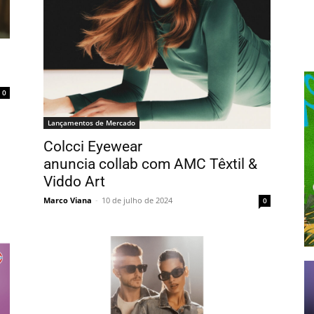
0
Lançamentos de Mercado
Colcci Eyewear
anuncia collab com AMC Têxtil &
Viddo Art
Marco Viana
-
10 de julho de 2024
0