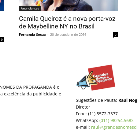
Anunciantes
Camila Queiroz é a nova porta-voz
de Maybelline NY no Brasil
l
Fernanda Souza
-
20 de outubro de 2016
0
0
ES NOMES DA PROPAGANDA é o
 a excelência da publicidade e
Sugestões de Pauta:
Raul Nog
Diretor
Fone: (11) 5572-7577
WhatsApp:
(011) 98254.5683
e-mail:
raul@grandesnomesd