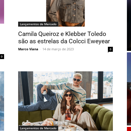
Lançamentos de Mercado
Camila Queiroz e Klebber Toledo
são as estrelas da Colcci Eweyear
Marco Viana
-
14 de março de 2023
0
0
Lançamentos de Mercado