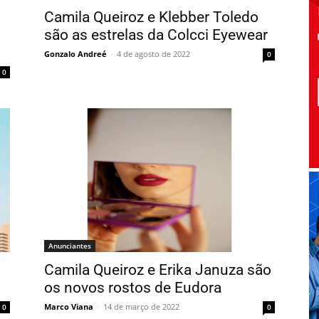
Camila Queiroz e Klebber Toledo
são as estrelas da Colcci Eyewear
Gonzalo Andreé
-
4 de agosto de 2022
0
0
Anunciantes
Camila Queiroz e Erika Januza são
os novos rostos de Eudora
Marco Viana
-
14 de março de 2022
0
0