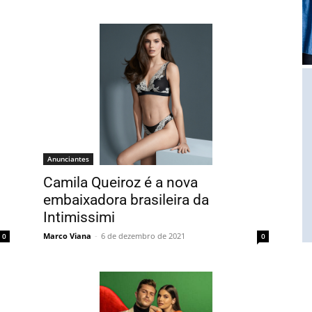
Anunciantes
Camila Queiroz é a nova
embaixadora brasileira da
Intimissimi
Marco Viana
-
6 de dezembro de 2021
0
0