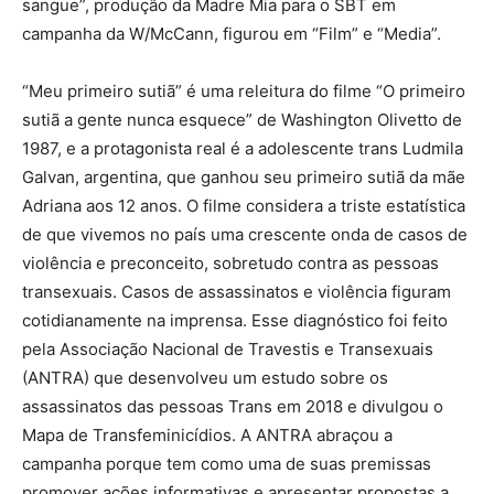
sangue”, produção da Madre Mia para o SBT em
campanha da W/McCann, figurou em “Film” e “Media”.
“Meu primeiro sutiã” é uma releitura do filme “O primeiro
sutiã a gente nunca esquece” de Washington Olivetto de
1987, e a protagonista real é a adolescente trans Ludmila
Galvan, argentina, que ganhou seu primeiro sutiã da mãe
Adriana aos 12 anos. O filme considera a triste estatística
de que vivemos no país uma crescente onda de casos de
violência e preconceito, sobretudo contra as pessoas
transexuais. Casos de assassinatos e violência figuram
cotidianamente na imprensa. Esse diagnóstico foi feito
pela Associação Nacional de Travestis e Transexuais
(ANTRA) que desenvolveu um estudo sobre os
assassinatos das pessoas Trans em 2018 e divulgou o
Mapa de Transfeminicídios. A ANTRA abraçou a
campanha porque tem como uma de suas premissas
promover ações informativas e apresentar propostas a