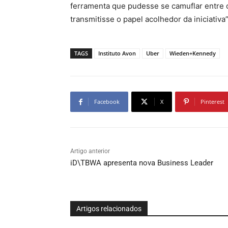
ferramenta que pudesse se camuflar entre 
transmitisse o papel acolhedor da iniciativa”
TAGS
Instituto Avon
Uber
Wieden+Kennedy
Facebook
X
Pinterest
Artigo anterior
iD\TBWA apresenta nova Business Leader
Artigos relacionados