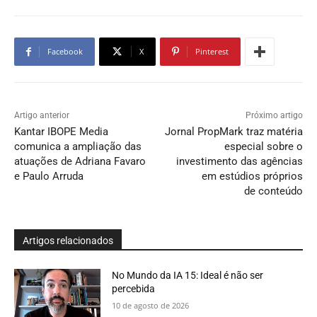
Facebook
X
Pinterest
Artigo anterior
Próximo artigo
Kantar IBOPE Media
Jornal PropMark traz matéria
comunica a ampliação das
especial sobre o
atuações de Adriana Favaro
investimento das agências
e Paulo Arruda
em estúdios próprios
de conteúdo
Artigos relacionados
No Mundo da IA 15: Ideal é não ser
percebida
10 de agosto de 2026