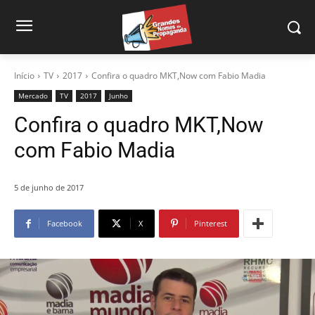
Início
TV
2017
Confira o quadro MKT,Now com Fabio Madia
Mercado
TV
2017
Junho
Confira o quadro MKT,Now
com Fabio Madia
5 de junho de 2017
Facebook
X
Pinterest