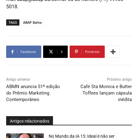
5018.
TAGS
ABAP Bahia
Facebook
X
Pinterest
Artigo anterior
Próximo artigo
ABMN anuncia 51ª edição
Café Sta Monica e Butter
do Prêmio Marketing
Toffees lançam cápsula
Contemporâneo
inédita
Artigos relacionados
No Mundo da IA 15: Ideal é não ser