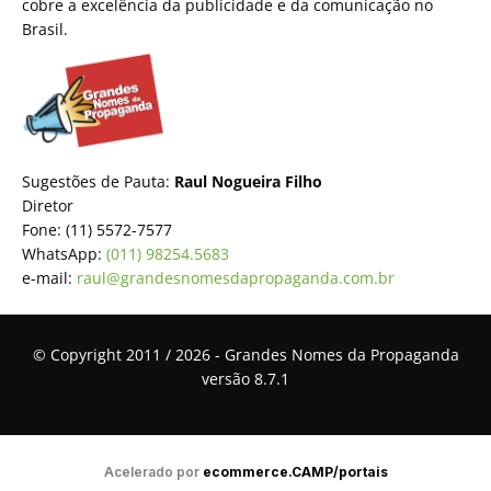
cobre a excelência da publicidade e da comunicação no
Brasil.
Sugestões de Pauta:
Raul Nogueira Filho
Diretor
Fone: (11) 5572-7577
WhatsApp:
(011) 98254.5683
e-mail:
raul@grandesnomesdapropaganda.com.br
© Copyright 2011 / 2026 - Grandes Nomes da Propaganda
versão 8.7.1
Acelerado por
ecommerce.CAMP/portais