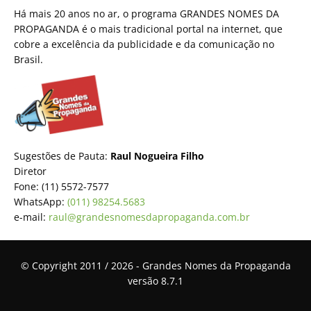
Há mais 20 anos no ar, o programa GRANDES NOMES DA
PROPAGANDA é o mais tradicional portal na internet, que
cobre a excelência da publicidade e da comunicação no
Brasil.
Sugestões de Pauta:
Raul Nogueira Filho
Diretor
Fone: (11) 5572-7577
WhatsApp:
(011) 98254.5683
e-mail:
raul@grandesnomesdapropaganda.com.br
© Copyright 2011 / 2026 - Grandes Nomes da Propaganda
versão 8.7.1