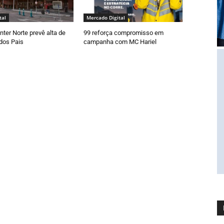
tal
Mercado Digital
ter Norte prevê alta de
99 reforça compromisso em
dos Pais
campanha com MC Hariel