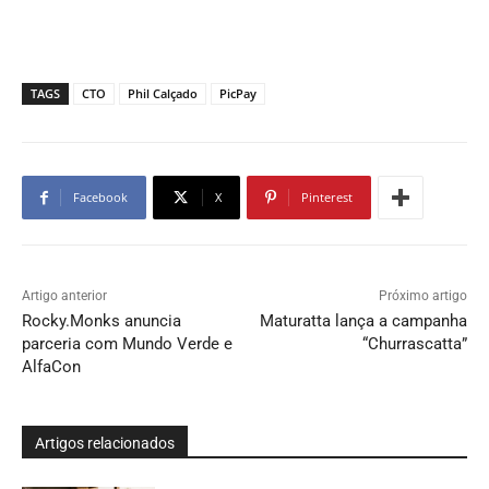
TAGS
CTO
Phil Calçado
PicPay
Facebook
X
Pinterest
Artigo anterior
Próximo artigo
Rocky.Monks anuncia
Maturatta lança a campanha
parceria com Mundo Verde e
“Churrascatta”
AlfaCon
Artigos relacionados