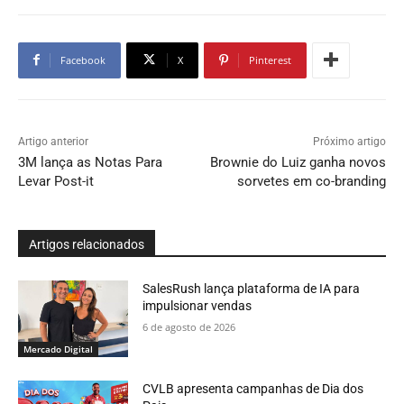
Facebook
X
Pinterest
Artigo anterior
Próximo artigo
3M lança as Notas Para
Brownie do Luiz ganha novos
Levar Post-it
sorvetes em co-branding
Artigos relacionados
SalesRush lança plataforma de IA para
impulsionar vendas
6 de agosto de 2026
Mercado Digital
CVLB apresenta campanhas de Dia dos