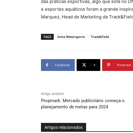
das práticas esportivas, algo que está no 
e esportes aquáticos foram a grande inspira
Marquez, Head de Marketing da Track&Field
TAGS
linha Watersports
Track&Field
Facebook
X
Pinterest
Artigo anterior
Propmark: Mercado publicitário começa o
planejamento de metas para 2024
Artigos relacionados