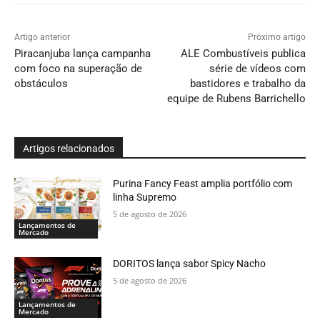
Artigo anterior
Próximo artigo
Piracanjuba lança campanha
ALE Combustíveis publica
com foco na superação de
série de vídeos com
obstáculos
bastidores e trabalho da
equipe de Rubens Barrichello
Artigos relacionados
Purina Fancy Feast amplia portfólio com
linha Supremo
5 de agosto de 2026
Lançamentos de
Mercado
DORITOS lança sabor Spicy Nacho
5 de agosto de 2026
Lançamentos de
Mercado