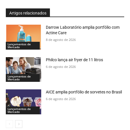
Artigos relacionados
Darrow Laboratório amplia portfólio com
Actine Care
8 de agosto de 2026
Lançamentos de
Mercado
Philco lança air fryer de 11 litros
6 de agosto de 2026
Lançamentos de
Mercado
AICE amplia portfólio de sorvetes no Brasil
6 de agosto de 2026
Lançamentos de
Mercado