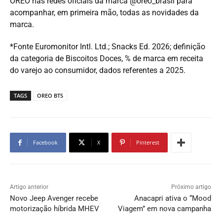
OREO nas redes oficiais da marca @oreo_brasil para
acompanhar, em primeira mão, todas as novidades da
marca.
*Fonte Euromonitor Intl. Ltd.; Snacks Ed. 2026; definição
da categoria de Biscoitos Doces, % de marca em receita
do varejo ao consumidor, dados referentes a 2025.
TAGS
OREO BTS
Facebook
X
Pinterest
Artigo anterior
Próximo artigo
Novo Jeep Avenger recebe
Anacapri ativa o “Mood
motorização híbrida MHEV
Viagem” em nova campanha