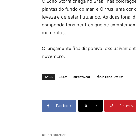
O Echo Storm chega no Brasil nas coloraçõ
plantas do fundo do mar, e Cirrus, uma co
leveza e de estar flutuando. As duas tonal
compondo tons neutros que se complementa
momentos.
O lançamento fica disponível exclusivamente
novembro.
TAGS
Crocs
streetwear
tênis Echo Storm
Facebook
X
Pinterest
Artigo anterior