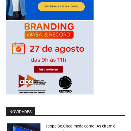
NOVIDADES
Ibope Be.Cited mede como IAs citam e